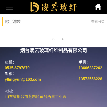
除尘滤袋
查看分类
>
0
烟台凌云玻璃纤维制品有限公司
座机：
手机：
0535-6797879
13606387262
邮箱：
13573556228
ytlingyun@163.com
地址：
山东省烟台市芝罘区黄务西里工业园