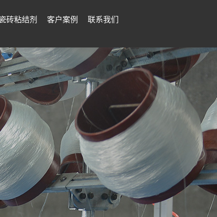
瓷砖粘结剂
客户案例
联系我们