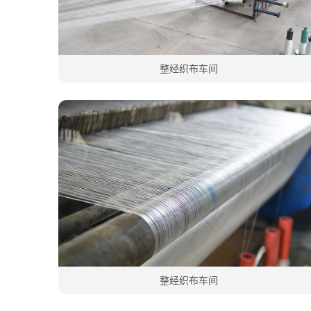
整经织布车间
整经织布车间