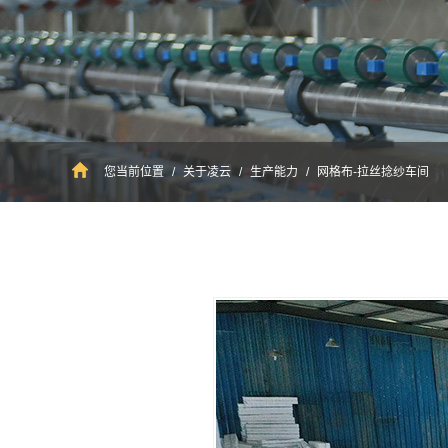
您当前位置
/
关于凌云
/
生产能力
/
网格布-拉丝捻纱车间