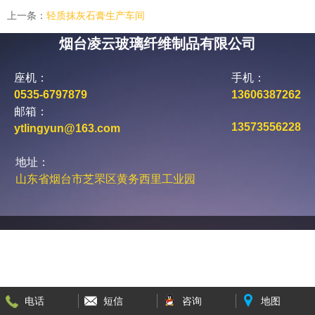
上一条：
轻质抹灰石膏生产车间
烟台凌云玻璃纤维制品有限公司
座机：
手机：
0535-6797879
13606387262
邮箱：
13573556228
ytlingyun@163.com
地址：
山东省烟台市芝罘区黄务西里工业园
电话
短信
咨询
地图